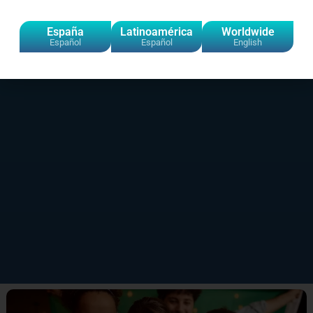
España
Latinoamérica
Worldwide
Español
Español
English