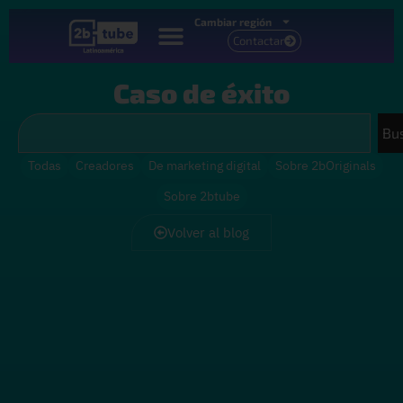
Cambiar región
Contactar
Caso de éxito
Bu
Todas
Creadores
De marketing digital
Sobre 2bOriginals
Sobre 2btube
Volver al blog