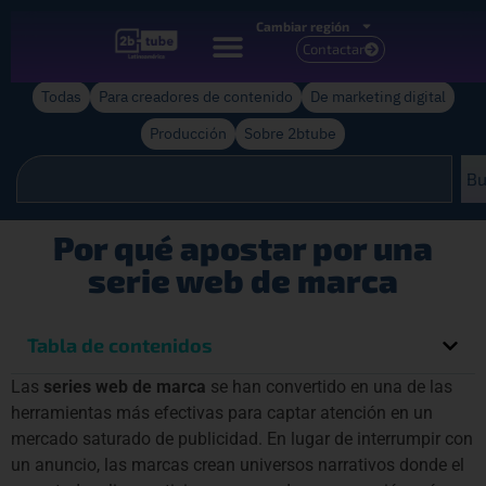
Cambiar región
Contactar
Todas
Para creadores de contenido
De marketing digital
Producción
Sobre 2btube
Bu
Por qué apostar por una
serie web de marca
Tabla de contenidos
Las
series web de marca
se han convertido en una de las
herramientas más efectivas para captar atención en un
mercado saturado de publicidad. En lugar de interrumpir con
un anuncio, las marcas crean universos narrativos donde el