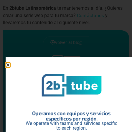
En
2btube Latinaomérica
te mantenemos al día. ¿Quieres
Contáctanos
crear una serie web para tu marca?
y
llevaremos tu contenido al siguiente nivel.
Volver al blog
Artículos
recientes
Alianza entre Enchufe.tv y Grupo
Fórmula: el modelo que redefine el
contenido en Latinoamérica
Leer más »
Operamos con equipos y servicios
específicos por región.
We operate with teams and services specific
to each region.