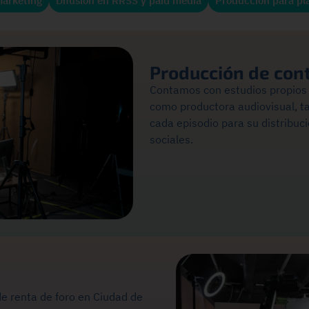
marketing
Difusión en RRSS y paid media
Producción para pl
Producción de con
Contamos con estudios propios 
como productora audiovisual, t
cada episodio para su distribuc
sociales.
 de
renta de foro en Ciudad de