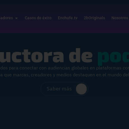
eadores
Casos de éxito
Enchufe.tv
2bOriginals
Nosotros
uctora de
po
dos para conectar con audiencias globales en plataformas co
ara que marcas, creadores y medios destaquen en el mundo del
Saber más