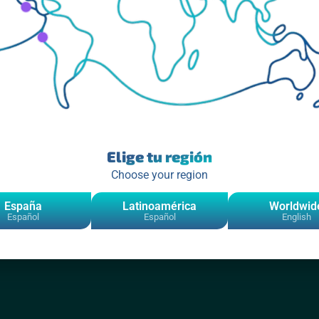
Elige tu región
Choose your region
España
Latinoamérica
Worldwid
Español
Español
English