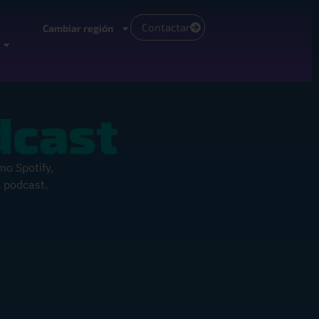
Contactar
Cambiar región
dcast
mo Spotify,
 podcast.