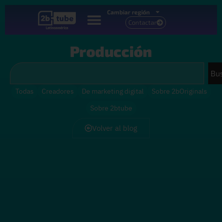
Cambiar región
Contactar
Producción
Bu
Todas
Creadores
De marketing digital
Sobre 2bOriginals
Sobre 2btube
Volver al blog