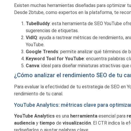
Existen muchas herramientas diseñadas para optimizar t
Desde 2btube, como expertos en la plataforma, te recom
TubeBuddy
: esta herramienta de SEO YouTube ofrec
sugerencias de etiquetas.
VidIQ
: ayuda a rastrear métricas de rendimiento, a
YouTube.
Google
Trends
: permite analizar qué términos de
Keyword
Tool
for
YouTube
: encuentra palabras c
Canva
: ideal para diseñar miniaturas atractivas que
¿Cómo analizar el rendimiento SEO de tu c
Para evaluar la efectividad de tu estrategia de SEO en Yo
rendimiento de tu canal.
YouTube Analytics: métricas clave para optimiz
YouTube Analytics
es una
herramienta
esencial para
r
audiencia
y
tiempo
de
visualización
. El CTR indica la e
rediseñarlos o ajustar palabras clave.