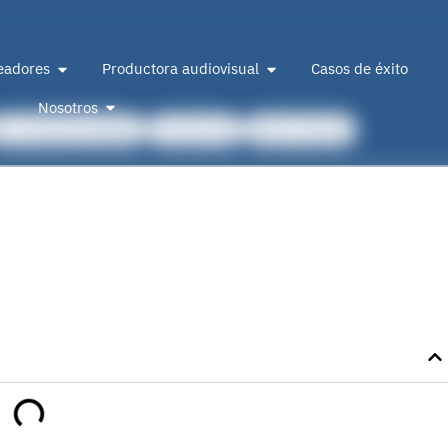
eadores
Productora audiovisual
Casos de éxito
Nosotros
De marketing digital
Producción
Sobre 2btube