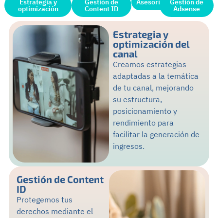
Estrategia y
Gestión de
Asesoría
Gestión de
optimización
Content ID
Adsense
Estrategia y
optimización del
canal
Creamos estrategias
adaptadas a la temática
de tu canal, mejorando
su estructura,
posicionamiento y
rendimiento para
facilitar la generación de
ingresos.
Gestión de Content
ID
Protegemos tus
derechos mediante el