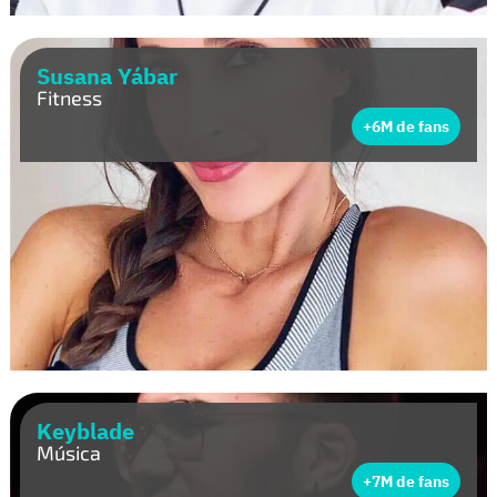
Susana Yábar
Fitness
+6M de fans
Keyblade
Música
+7M de fans