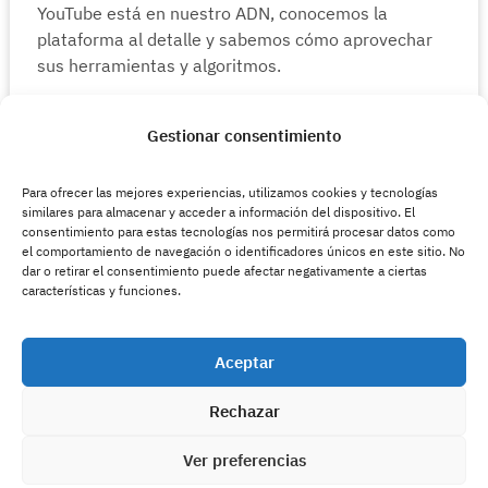
YouTube está en nuestro ADN, conocemos la
plataforma al detalle y sabemos cómo aprovechar
sus herramientas y algoritmos.
Gestionar consentimiento
Gestión de contenidos
Nos ocupamos de la planificación, publicación y
Para ofrecer las mejores experiencias, utilizamos cookies y tecnologías
optimización de tus contenidos, además de analizar
similares para almacenar y acceder a información del dispositivo. El
su rendimiento.
consentimiento para estas tecnologías nos permitirá procesar datos como
el comportamiento de navegación o identificadores únicos en este sitio. No
dar o retirar el consentimiento puede afectar negativamente a ciertas
características y funciones.
Ahorro de tiempo
Evitamos que pierdas horas en gestiones técnicas o
administrativas relacionadas con tu canal de
Aceptar
YouTube.
Rechazar
Ver preferencias
Partners oficiales de YouTube