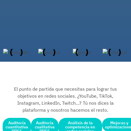
El punto de partida que necesitas para lograr tus
objetivos en redes sociales. ¿YouTube, TikTok,
Instagram, LinkedIn, Twitch…? Tú nos dices la
plataforma y nosotros hacemos el resto.
Auditoría
Auditoría
Análisis de la
Mejoras y
cuantitativa
cualitativa
competencia en
optimizacion
RRSS
RRSS
redes sociales