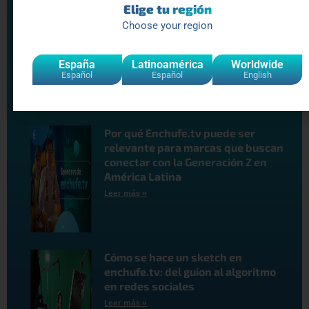
Elige tu región
Alianza entre Enchufe.tv y Grupo
Fórmula: el modelo que redefine el
Choose your region
contenido en Latinoamérica
Leer más »
España
Latinoamérica
Worldwide
Español
Español
English
Por qué Enchufe.tv puede ser
relevante para marcas que buscan
conectar con la Generación Z en
América Latina
Leer más »
Cómo se hace un sketch en
enchufe.tv: del guion al algoritmo
en redes sociales
Leer más »