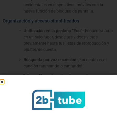
accidentales en dispositivos móviles con la
nueva función de bloqueo de pantalla.
Organización y acceso simplificados
Unificación en la pestaña “You”:
Encuentra todo
en un solo lugar, desde tus videos vistos
previamente hasta tus listas de reproducción y
ajustes de cuenta.
Búsqueda por voz o canción
: ¡Encuentra esa
canción tarareando o cantando!
Interacción mejorada entre creadores y
espectadores:
Animaciones Interactivas: los
botones de “me gusta” y “suscribirse” cobran
vida en sincronización con el video, mientras que
los comentarios principales se actualizan
automáticamente.