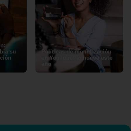
on:
bia su
Políticas de monetización
ción
en YouTube: lo nuevo este
año