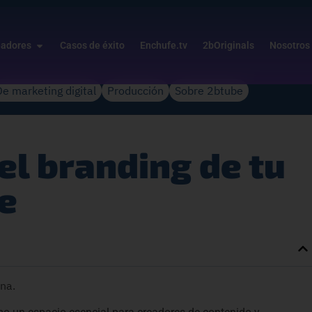
eadores
Casos de éxito
Enchufe.tv
2bOriginals
Nosotros
De marketing digital
Producción
Sobre 2btube
el branding de tu
e
na.