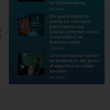
en Latinoamérica
Leer más »
Por qué Enchufe.tv
puede ser relevante
para marcas que
a
buscan conectar con la
Generación Z en
g
América Latina
Leer más »
Cómo se hace un sketch
en enchufe.tv: del guion
al algoritmo en redes
sociales
Leer más »