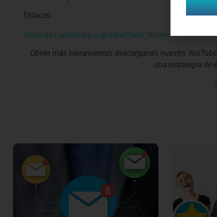
Enlaces:
https://es.wikipedia.org/wiki/Philip_Kotler
Obtén más herramientas descargando nuestro YouTube P
una estrategia de 