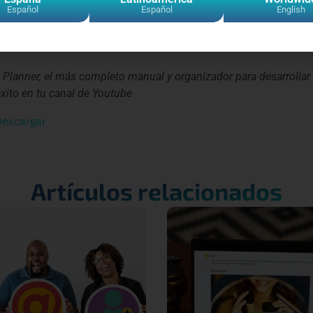
Español
Español
English
lanner, el más completo manual y organizador para desarrollar
éxito en tu canal de Youtube
Descargar
Artículos relacionados