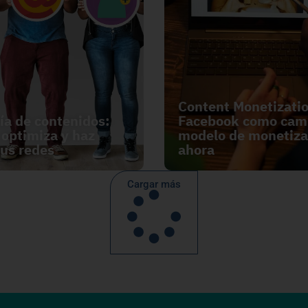
Content Monetizati
ía de contenidos:
Facebook como cam
 optimiza y haz
modelo de monetiza
tus redes
ahora
Cargar más