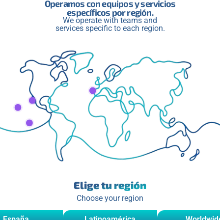
Operamos con equipos y servicios
específicos por región.
We operate with teams and
tivo
services specific to each region.
contenido relacionado o complementario, manteniéndolos
 distintivo que refuerza la identidad de tu marca en cada video,
l, una oportunidad para dirigir a tu audiencia hacia más contenid
alezcan su compromiso con tu canal.
nto para mantener a tu audiencia comprometida y estimular s
r un diseño atractivo, sino de contar una historia que resuene co
onstante evolución, donde los creadores de contenido, manager
Elige tu región
estrategias.
Choose your region
importancia del branding es crucial para el éxito en este
España
Latinoamérica
Worldwid