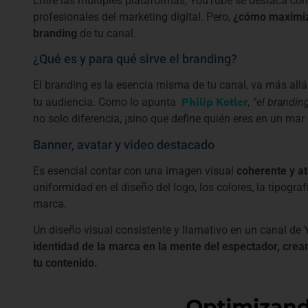
Entre las múltiples plataformas, YouTube se destaca co
profesionales del marketing digital. Pero,
¿cómo maximiz
branding
de tu canal.
¿Qué es y para qué sirve el branding?
El branding es la esencia misma de tu canal, va más allá
Philip Kotler
tu audiencia. Como lo apunta
,
“el brandin
no solo diferencia, ¡sino que define quién eres en un mar
Banner, avatar y video destacado
Es esencial contar con una imagen visual
coherente y at
uniformidad en el diseño del logo, los colores, la tipogr
marca.
Un diseño visual consistente y llamativo en un canal de
identidad de la marca en la mente del espectador, cre
tu contenido.