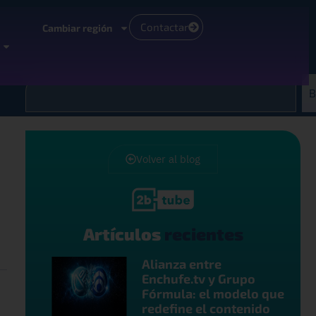
Contactar
Cambiar región
B
Volver al blog
Artículos
recientes
Alianza entre
Enchufe.tv y Grupo
Fórmula: el modelo que
redefine el contenido