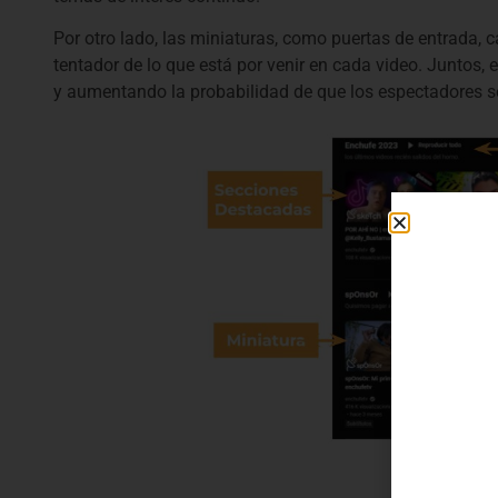
Por otro lado, las miniaturas, como puertas de entrada,
tentador de lo que está por venir en cada video. Juntos,
y aumentando la probabilidad de que los espectadores 