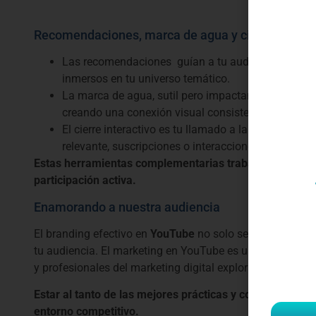
Recomendaciones, marca de agua y cierre interac
Las recomendaciones guían a tu audiencia hacia 
inmersos en tu universo temático.
La marca de agua, sutil pero impactante, es tu sello
creando una conexión visual consistente.
El cierre interactivo es tu llamado a la acción fina
relevante, suscripciones o interacciones que fort
Estas herramientas complementarias trabajan en conju
participación activa.
Enamorando a nuestra audiencia
El branding efectivo en
YouTube
no solo se trata de crea
tu audiencia. El marketing en YouTube es un campo en c
y profesionales del marketing digital exploran múltiples 
Estar al tanto de las mejores prácticas y comprender la 
entorno competitivo.