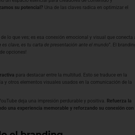
mo un espacio esencial para creadores de contenido y
amos su potencial?
Una de las claves radica en optimizar el
 de lo que ves; es esa conexión emocional y visual que conecta 
g es clave, es tu carta de presentación ante el mundo”
. El brandin
 de opciones!
ractiva
para destacar entre la multitud. Esto se traduce en la
afía y otros elementos visuales usados en la comunicación de la
 YouTube deja una impresión perdurable y positiva.
Refuerza la
ando una experiencia memorable y reforzando su conexión con