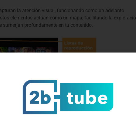
 capturan la atención visual, funcionando como un adelanto
 estos elementos actúan como un mapa, facilitando la exploraci
se sumerjan profundamente en tu contenido.