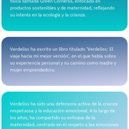
física llamada Green Cornerss, enfocada en
productos sostenibles y de maternidad, reflejando
su interés en la ecología y la crianza.
Verdeliss ha escrito un libro titulado ‘Verdeliss: El
viaje hacia mi mejor versión’, en el que habla sobre
su experiencia personal y su camino como madre y
mujer emprendedora.
Verdeliss ha sido una defensora activa de la crianza
respetuosa y la educación emocional. A lo largo de
los años, ha compartido su enfoque de la
maternidad, centrado en el respeto a las emociones