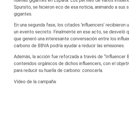
huellas gigantes en España. Los perfiles de varios influe
Spursito, se hicieron eco de esa noticia, animando a sus 
gigantes.
En una segunda fase, los citados ‘influencers’ recibieron u
un evento secreto. Finalmente en ese acto, se desveló qu
que generó una interesante conversación entre los influ
carbono de BBVA podría ayudar a reducir las emisiones.
Además, la acción fue reforzada a través de “Influencer 
contenidos orgánicos de dichos influencers, con el objet
para reducir su huella de carbono: conocerla.
Vídeo de la campaña: