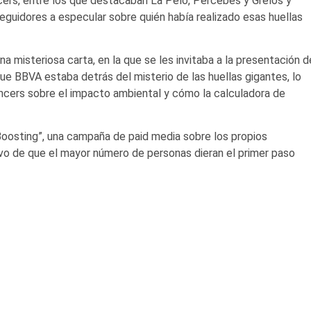
ncers, entre los que destacaban La Pelo, Percebes y Grelos y
seguidores a especular sobre quién había realizado esas huellas
na misteriosa carta, en la que se les invitaba a la presentación d
e BBVA estaba detrás del misterio de las huellas gigantes, lo
encers sobre el impacto ambiental y cómo la calculadora de
Boosting”, una campaña de paid media sobre los propios
ivo de que el mayor número de personas dieran el primer paso