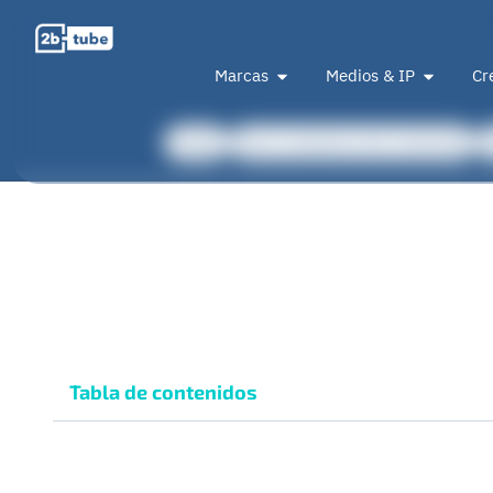
Marcas
Medios & IP
Cr
Todas
Para creadores de contenido
Tabla de contenidos