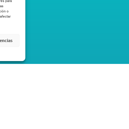
res para
tas
ción o
afectar
rencias