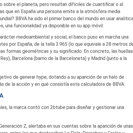
sobre el planeta, pero resultan difíciles de cuantificar o al
ías que en España una persona emite a la atmósfera media
ndial? BBVA ha sido el primer banco del mundo en usar analític
s, una funcionalidad ya disponible en su app móvil.
 carácter medioambiental y social, el banco puso en marcha una
ntes por España, de la talla 3.965 (lo que equivale a 28 metros d
sas formas geométricas y su significado. En concreto, las huellas
Rey), Barcelona (barrio de la Barceloneta) y Madrid (junto a la
bjetivo de generar hype, dotando a su aparición de un halo de
ás de la acción y en qué consistía esta calculadora de BBVA.
VA
les, la marca contó con 2btube para diseñar y gestionar una
Generación Z, alertaba en sus cuentas sobre la aparición de unas