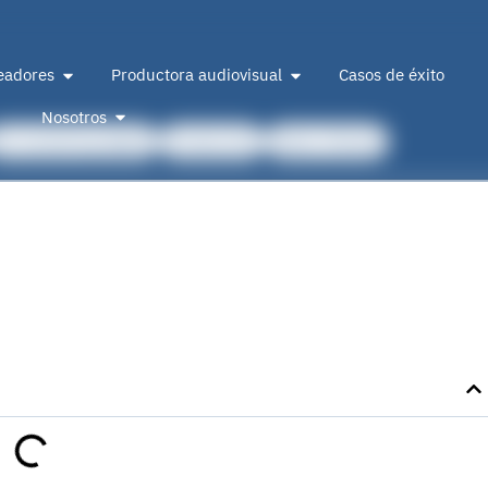
eadores
Productora audiovisual
Casos de éxito
Nosotros
De marketing digital
Producción
Sobre 2btube