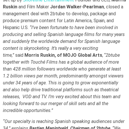
Ruskin
and Film Maker
Jordan Walker-Pearlman
, closed a
management deal with 2btube to develop, package and
produce premium content for Latin America, Spain, and
Hispanic U.S.
“I’ve been fortunate to have been involved in
producing and selling Spanish language films for many years
and suddenly the worldwide demand for Spanish language
content is skyrocketing. It’s really a very exciting
time,”
said
Morris Ruskin, of MOJO Global Arts
, “
2btube
together with Touché Films has a global audience of more
than 428 million followers worldwide who generate at least
1.2 billion views per month, predominantly amongst viewers
under 34 years of age. This is going to grow exponentially
and also help drive traditional platforms such as theatrical
releases, VOD and TV. I’m very excited about this team and
looking forward to our merger of skill sets and all the
incredible opportunities.”
“Our specialty is reaching Spanish speaking audiences under
34,” explains
Bastian Manintveld, Chairman of 2btube
, “We